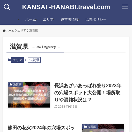
KANSAI -HANABI.travel.com
ホーム
エリア
運営者情報
広告ポリシー
ホーム
エリア
滋賀県
滋賀県
– category –
エリア
滋賀県
長浜あざいあっぱれ祭り2023年
滋賀県
の穴場スポット大公開！場所取
りや混雑状況は？
2023年9月7日
篠田の花火2024年の穴場スポッ
滋賀県