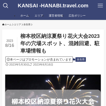
KANSAI -HANABI.travel.com
ホーム
エリア
運営者情報
広告ポリシー
ホーム
エリア
奈良県
柳本校区納涼夏祭り花火大会2023
2023
年の穴場スポット、混雑回避、駐
8/16
車場情報も
本ページはプロモーションが含まれています
奈良県
2023年5月30日
2023年8月16日