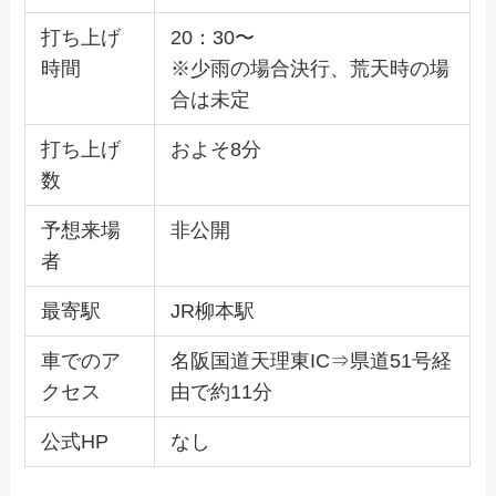
打ち上げ
20：30〜
時間
※少雨の場合決行、荒天時の場
合は未定
打ち上げ
およそ8分
数
予想来場
非公開
者
最寄駅
JR柳本駅
車でのア
名阪国道天理東IC⇒県道51号経
クセス
由で約11分
公式HP
なし