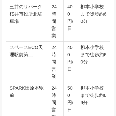
三井のリパーク
24
40
柳本小学校
桜井市役所北駐
時
0
まで徒歩約6
車場
間
円/
0分
営
日
業
スペースECO天
24
40
柳本小学校
理駅前第二
時
0
まで徒歩約6
間
円/
0分
営
日
業
SPARK田原本駅
24
50
柳本小学校
前
時
0
まで徒歩約6
間
円/
9分
営
日