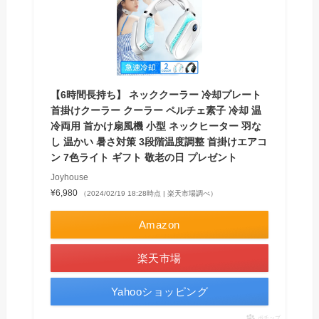
【6時間長持ち】 ネッククーラー 冷却プレート
首掛けクーラー クーラー ペルチェ素子 冷却 温
冷両用 首かけ扇風機 小型 ネックヒーター 羽な
し 温かい 暑さ対策 3段階温度調整 首掛けエアコ
ン 7色ライト ギフト 敬老の日 プレゼント
Joyhouse
¥6,980
（2024/02/19 18:28時点 | 楽天市場調べ）
Amazon
楽天市場
Yahooショッピング
ポチップ