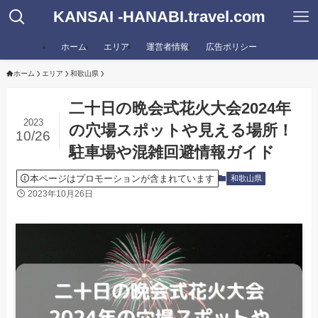
KANSAI -HANABI.travel.com
ホーム
エリア
運営者情報
広告ポリシー
ホーム
エリア
和歌山県
二十日の晩会式花火大会2024年
2023
の穴場スポットや見える場所！
10/26
駐車場や混雑回避情報ガイド
本ページはプロモーションが含まれています
和歌山県
2023年10月26日