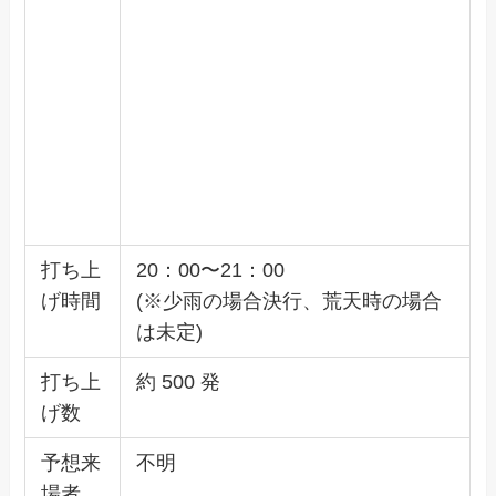
打ち上
20：00〜21：00
げ時間
(※少雨の場合決行、荒天時の場合
は未定)
打ち上
約 500 発
げ数
予想来
不明
場者